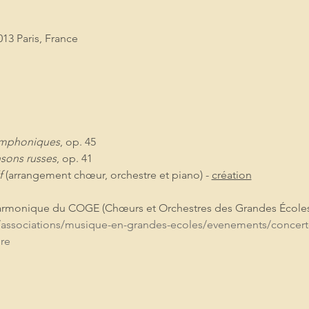
013 Paris, France
ymphoniques
, op. 45
nsons russes
, op. 41
f
 (arrangement chœur, orchestre et piano) - 
création
harmonique du COGE (Chœurs et Orchestres des Grandes Écoles
/associations/musique-en-grandes-ecoles/evenements/concert-
re