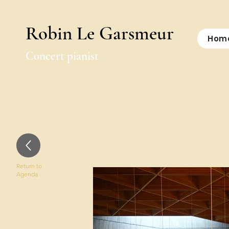
Robin Le Garsmeur
Hom
Concert pianist
Return to
Agenda