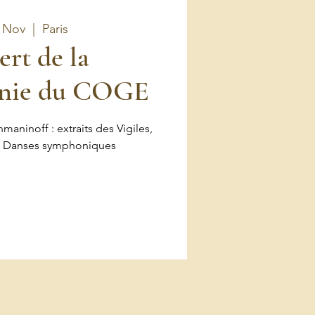
 Nov
  |  
Paris
rt de la
onie du COGE
ninoff : extraits des Vigiles,
, Danses symphoniques